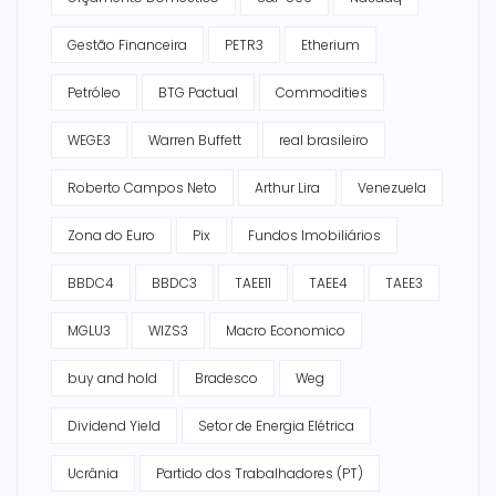
Gestão Financeira
PETR3
Etherium
Petróleo
BTG Pactual
Commodities
WEGE3
Warren Buffett
real brasileiro
Roberto Campos Neto
Arthur Lira
Venezuela
Zona do Euro
Pix
Fundos Imobiliários
BBDC4
BBDC3
TAEE11
TAEE4
TAEE3
MGLU3
WIZS3
Macro Economico
buy and hold
Bradesco
Weg
Dividend Yield
Setor de Energia Elétrica
Ucrânia
Partido dos Trabalhadores (PT)