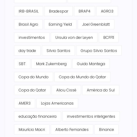
IRB-BRASIL
Bradespar
BRAP4
AGRO3
Brasil Agro
Earning Yield
Joel Greenblatt
investimentos
Ursula von der Leyen
BCFF11
day trade
Silvio Santos
Grupo Silvio Santos
SBT
Mark Zukemberg
Guido Mantega
Copa do Mundo
Copa do Mundo do Qatar
Copa do Qatar
Aliou Cissé
América do Sul
AMER3
Lojas Americanas
educação financeira
investimentos inteligentes
Maurício Macri
Alberto Fernandes
Binance