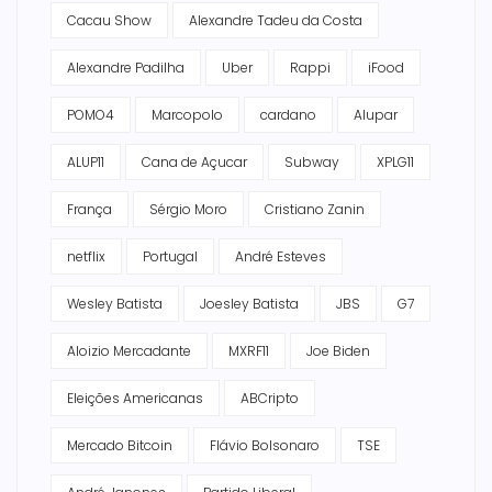
Cacau Show
Alexandre Tadeu da Costa
Alexandre Padilha
Uber
Rappi
iFood
POMO4
Marcopolo
cardano
Alupar
ALUP11
Cana de Açucar
Subway
XPLG11
França
Sérgio Moro
Cristiano Zanin
netflix
Portugal
André Esteves
Wesley Batista
Joesley Batista
JBS
G7
Aloizio Mercadante
MXRF11
Joe Biden
Eleições Americanas
ABCripto
Mercado Bitcoin
Flávio Bolsonaro
TSE