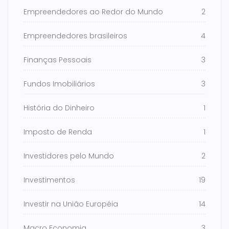
Empreendedores ao Redor do Mundo
2
Empreendedores brasileiros
4
Finanças Pessoais
3
Fundos Imobiliários
3
História do Dinheiro
1
Imposto de Renda
1
Investidores pelo Mundo
2
Investimentos
19
Investir na União Européia
14
Macro Economia
3