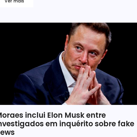
Ver mais
oraes inclui Elon Musk entre
nvestigados em inquérito sobre fake
news