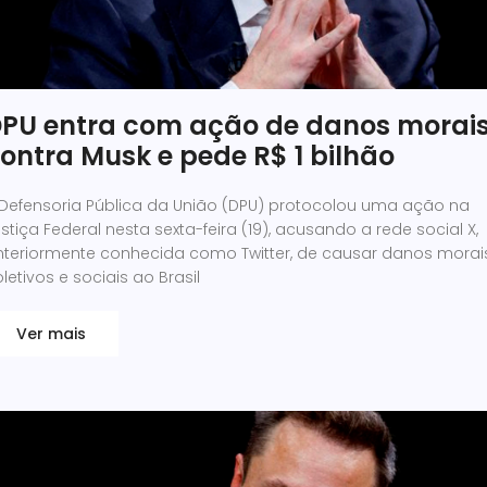
PU entra com ação de danos morai
ontra Musk e pede R$ 1 bilhão
 Defensoria Pública da União (DPU) protocolou uma ação na
stiça Federal nesta sexta-feira (19), acusando a rede social X,
nteriormente conhecida como Twitter, de causar danos morai
letivos e sociais ao Brasil
Ver mais