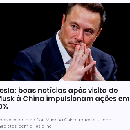
esla: boas notícias após visita de
usk à China impulsionam ações em
0%
breve estadia de Elon Musk na China trouxe resultados
ediatos, com a Tesla Inc