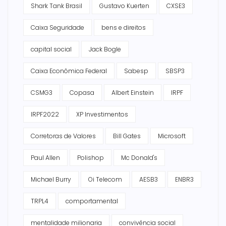
Shark Tank Brasil
Gustavo Kuerten
CXSE3
Caixa Seguridade
bens e direitos
capital social
Jack Bogle
Caixa Econômica Federal
Sabesp
SBSP3
CSMG3
Copasa
Albert Einstein
IRPF
IRPF2022
XP Investimentos
Corretoras de Valores
Bill Gates
Microsoft
Paul Allen
Polishop
Mc Donald's
Michael Burry
Oi Telecom
AESB3
ENBR3
TRPL4
comportamental
mentalidade milionaria
convivência social