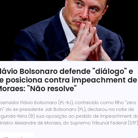
lávio Bolsonaro defende "diálogo" e
e posiciona contra impeachment de
oraes: "Não resolve"
senador Flávio Bolsonaro (PL-RJ), conhecido como filho "zero
" do ex-presidente Jair Bolsonaro (PL), declarou na noite de
egunda-feira (8) sua oposição ao pedido de impeachment d
nistro Alexandre de Moraes, do Supremo Tribunal Federal (STF