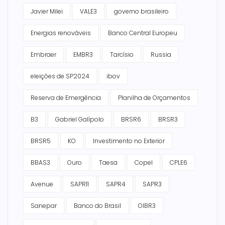
Javier Milei
VALE3
governo brasileiro
Energias renováveis
Banco Central Europeu
Embraer
EMBR3
Tarcísio
Russia
eleições de SP2024
ibov
Reserva de Emergência
Planilha de Orçamentos
B3
Gabriel Galípolo
BRSR6
BRSR3
BRSR5
KO
Investimento no Exterior
BBAS3
Ouro
Taesa
Copel
CPLE6
Avenue
SAPR11
SAPR4
SAPR3
Sanepar
Banco do Brasil
OIBR3