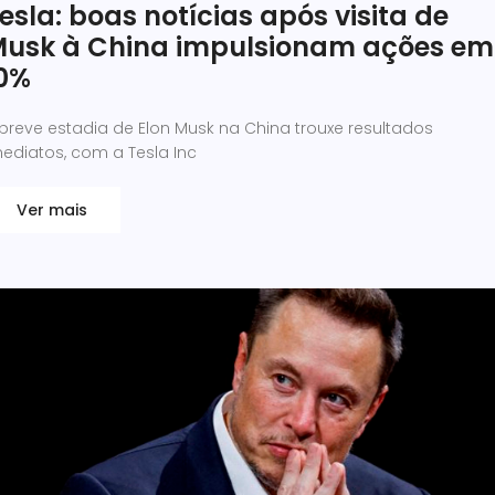
esla: boas notícias após visita de
usk à China impulsionam ações em
0%
breve estadia de Elon Musk na China trouxe resultados
ediatos, com a Tesla Inc
Ver mais