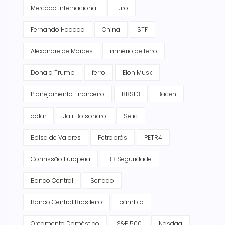
Mercado Internacional
Euro
Fernando Haddad
China
STF
Alexandre de Moraes
minério de ferro
Donald Trump
ferro
Elon Musk
Planejamento financeiro
BBSE3
Bacen
dólar
Jair Bolsonaro
Selic
Bolsa de Valores
Petrobrás
PETR4
Comissão Européia
BB Seguridade
Banco Central
Senado
Banco Central Brasileiro
câmbio
Orçamento Doméstico
S&P 500
Nasdaq