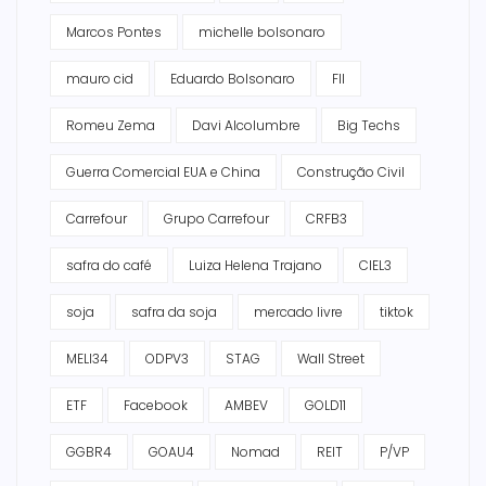
Marcos Pontes
michelle bolsonaro
mauro cid
Eduardo Bolsonaro
FII
Romeu Zema
Davi Alcolumbre
Big Techs
Guerra Comercial EUA e China
Construção Civil
Carrefour
Grupo Carrefour
CRFB3
safra do café
Luiza Helena Trajano
CIEL3
soja
safra da soja
mercado livre
tiktok
MELI34
ODPV3
STAG
Wall Street
ETF
Facebook
AMBEV
GOLD11
GGBR4
GOAU4
Nomad
REIT
P/VP