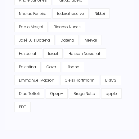
André Janones
Partido Liberal
Nikolas Ferreira
federal reserve
Nikkei
Pablo Marçal
Ricardo Nunes
José Luiz Datena
Datena
Merval
Hezbollah
Israel
Hassan Nasrallah
Palestina
Gaza
Líbano
Emmanuel Macron
Gleisi Hoffmann
BRICS
Dias Toffoli
Opep+
Braga Netto
apple
PDT