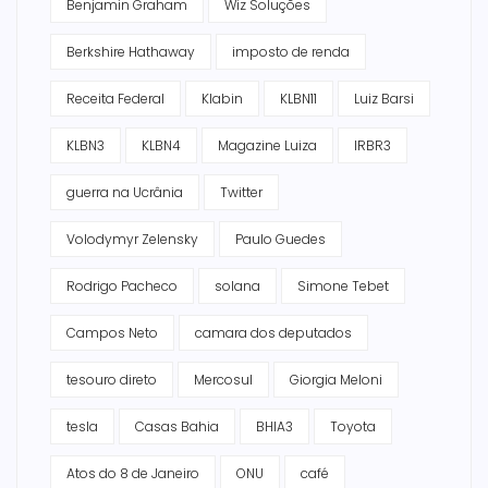
Benjamin Graham
Wiz Soluções
Berkshire Hathaway
imposto de renda
Receita Federal
Klabin
KLBN11
Luiz Barsi
KLBN3
KLBN4
Magazine Luiza
IRBR3
guerra na Ucrânia
Twitter
Volodymyr Zelensky
Paulo Guedes
Rodrigo Pacheco
solana
Simone Tebet
Campos Neto
camara dos deputados
tesouro direto
Mercosul
Giorgia Meloni
tesla
Casas Bahia
BHIA3
Toyota
Atos do 8 de Janeiro
ONU
café