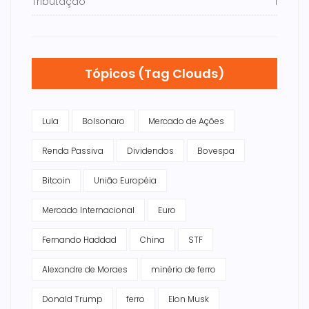
Tributação
1
Tópicos (Tag Clouds)
Lula
Bolsonaro
Mercado de Ações
Renda Passiva
Dividendos
Bovespa
Bitcoin
União Européia
Mercado Internacional
Euro
Fernando Haddad
China
STF
Alexandre de Moraes
minério de ferro
Donald Trump
ferro
Elon Musk