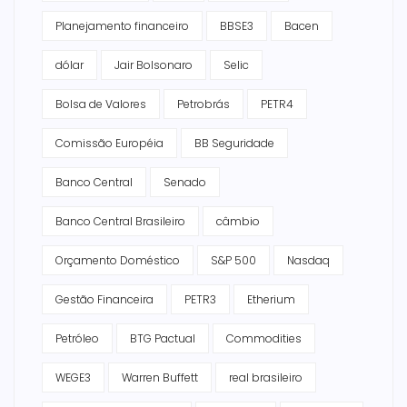
Planejamento financeiro
BBSE3
Bacen
dólar
Jair Bolsonaro
Selic
Bolsa de Valores
Petrobrás
PETR4
Comissão Européia
BB Seguridade
Banco Central
Senado
Banco Central Brasileiro
câmbio
Orçamento Doméstico
S&P 500
Nasdaq
Gestão Financeira
PETR3
Etherium
Petróleo
BTG Pactual
Commodities
WEGE3
Warren Buffett
real brasileiro