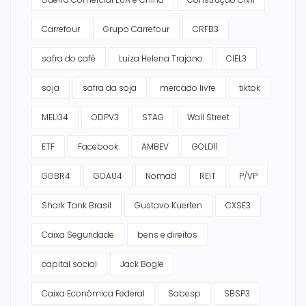
Carrefour
Grupo Carrefour
CRFB3
safra do café
Luiza Helena Trajano
CIEL3
soja
safra da soja
mercado livre
tiktok
MELI34
ODPV3
STAG
Wall Street
ETF
Facebook
AMBEV
GOLD11
GGBR4
GOAU4
Nomad
REIT
P/VP
Shark Tank Brasil
Gustavo Kuerten
CXSE3
Caixa Seguridade
bens e direitos
capital social
Jack Bogle
Caixa Econômica Federal
Sabesp
SBSP3