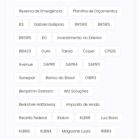
Reserva de Emergência
Planilha de Orçamentos
B3
Gabriel Galípolo
BRSR6
BRSR3
BRSR5
KO
Investimento no Exterior
BBAS3
Ouro
Taesa
Copel
CPLE6
Avenue
SAPR11
SAPR4
SAPR3
Sanepar
Banco do Brasil
OIBR3
Benjamin Graham
Wiz Soluções
Berkshire Hathaway
imposto de renda
Receita Federal
Klabin
KLBN11
Luiz Barsi
KLBN3
KLBN4
Magazine Luiza
IRBR3