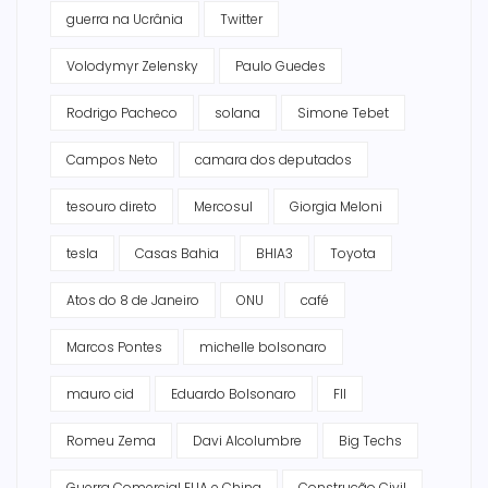
guerra na Ucrânia
Twitter
Volodymyr Zelensky
Paulo Guedes
Rodrigo Pacheco
solana
Simone Tebet
Campos Neto
camara dos deputados
tesouro direto
Mercosul
Giorgia Meloni
tesla
Casas Bahia
BHIA3
Toyota
Atos do 8 de Janeiro
ONU
café
Marcos Pontes
michelle bolsonaro
mauro cid
Eduardo Bolsonaro
FII
Romeu Zema
Davi Alcolumbre
Big Techs
Guerra Comercial EUA e China
Construção Civil