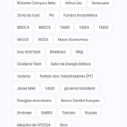
Roberto Campos Neto
Arthur Lira
Venezuela
Zona do Euro
Pix
Fundos Imobiliários
BBDC4
BBDC3
TAEE11
TAEE4
TAEE3
MGLU3
WIZS3
Macro Economico
buy and hold
Bradesco
Weg
Dividend Yield
Setor de Energia Elétrica
Ucrânia
Partido dos Trabalhadores (PT)
Javier Milei
VALE3
governo brasileiro
Energias renováveis
Banco Central Europeu
Embraer
EMBR3
Tarcísio
Russia
eleições de SP2024
ibov