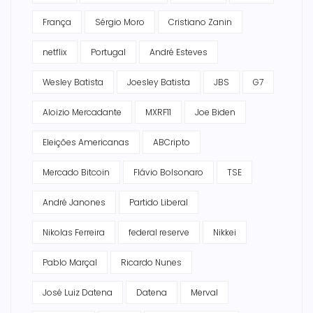
França
Sérgio Moro
Cristiano Zanin
netflix
Portugal
André Esteves
Wesley Batista
Joesley Batista
JBS
G7
Aloizio Mercadante
MXRF11
Joe Biden
Eleições Americanas
ABCripto
Mercado Bitcoin
Flávio Bolsonaro
TSE
André Janones
Partido Liberal
Nikolas Ferreira
federal reserve
Nikkei
Pablo Marçal
Ricardo Nunes
José Luiz Datena
Datena
Merval