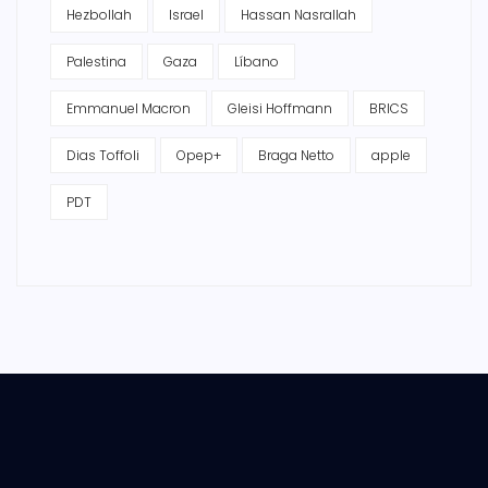
Hezbollah
Israel
Hassan Nasrallah
Palestina
Gaza
Líbano
Emmanuel Macron
Gleisi Hoffmann
BRICS
Dias Toffoli
Opep+
Braga Netto
apple
PDT