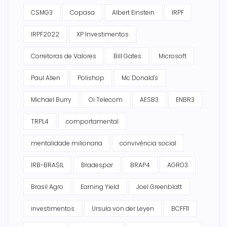
CSMG3
Copasa
Albert Einstein
IRPF
IRPF2022
XP Investimentos
Corretoras de Valores
Bill Gates
Microsoft
Paul Allen
Polishop
Mc Donald's
Michael Burry
Oi Telecom
AESB3
ENBR3
TRPL4
comportamental
mentalidade milionaria
convivência social
IRB-BRASIL
Bradespar
BRAP4
AGRO3
Brasil Agro
Earning Yield
Joel Greenblatt
investimentos
Ursula von der Leyen
BCFF11