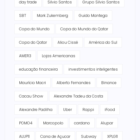
day trade
Silvio Santos
Grupo Silvio Santos
SBT
Mark Zukemberg
Guido Mantega
Copa do Mundo
Copa do Mundo do Qatar
Copa do Qatar
Aliou Cissé
América do Sul
AMER3
Lojas Americanas
educação financeira
investimentos inteligentes
Maurício Macri
Alberto Fernandes
Binance
Cacau Show
Alexandre Tadeu da Costa
Alexandre Padilha
Uber
Rappi
iFood
POMO4
Marcopolo
cardano
Alupar
ALUP11
Cana de Açucar
Subway
XPLG11