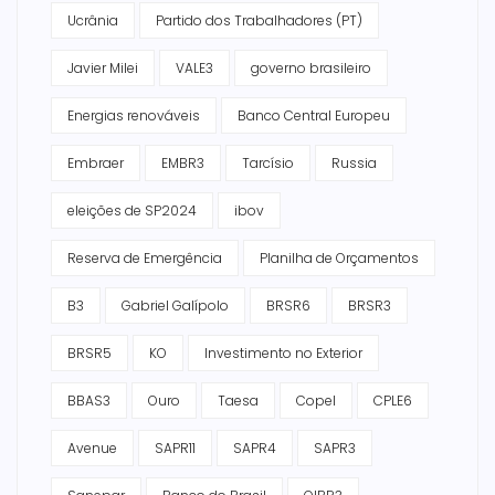
Ucrânia
Partido dos Trabalhadores (PT)
Javier Milei
VALE3
governo brasileiro
Energias renováveis
Banco Central Europeu
Embraer
EMBR3
Tarcísio
Russia
eleições de SP2024
ibov
Reserva de Emergência
Planilha de Orçamentos
B3
Gabriel Galípolo
BRSR6
BRSR3
BRSR5
KO
Investimento no Exterior
BBAS3
Ouro
Taesa
Copel
CPLE6
Avenue
SAPR11
SAPR4
SAPR3