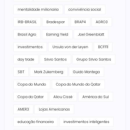
mentalidade milionaria
convivência social
IRB-BRASIL
Bradespar
BRAP4
AGRO3
Brasil Agro
Earning Yield
Joel Greenblatt
investimentos
Ursula von der Leyen
BCFF11
day trade
Silvio Santos
Grupo Silvio Santos
SBT
Mark Zukemberg
Guido Mantega
Copa do Mundo
Copa do Mundo do Qatar
Copa do Qatar
Aliou Cissé
América do Sul
AMER3
Lojas Americanas
educação financeira
investimentos inteligentes