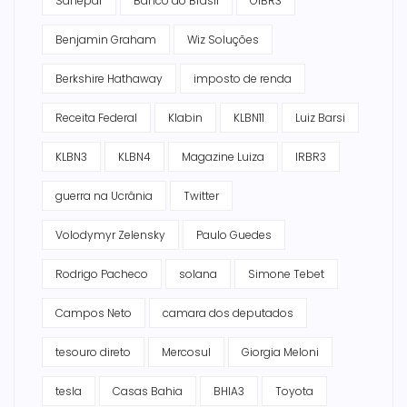
Sanepar
Banco do Brasil
OIBR3
Benjamin Graham
Wiz Soluções
Berkshire Hathaway
imposto de renda
Receita Federal
Klabin
KLBN11
Luiz Barsi
KLBN3
KLBN4
Magazine Luiza
IRBR3
guerra na Ucrânia
Twitter
Volodymyr Zelensky
Paulo Guedes
Rodrigo Pacheco
solana
Simone Tebet
Campos Neto
camara dos deputados
tesouro direto
Mercosul
Giorgia Meloni
tesla
Casas Bahia
BHIA3
Toyota