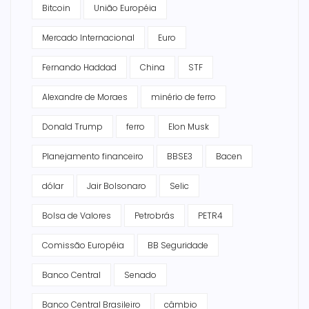
Bitcoin
União Européia
Mercado Internacional
Euro
Fernando Haddad
China
STF
Alexandre de Moraes
minério de ferro
Donald Trump
ferro
Elon Musk
Planejamento financeiro
BBSE3
Bacen
dólar
Jair Bolsonaro
Selic
Bolsa de Valores
Petrobrás
PETR4
Comissão Européia
BB Seguridade
Banco Central
Senado
Banco Central Brasileiro
câmbio