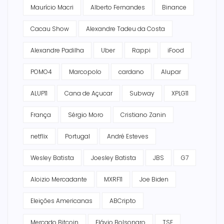
Maurício Macri
Alberto Fernandes
Binance
Cacau Show
Alexandre Tadeu da Costa
Alexandre Padilha
Uber
Rappi
iFood
POMO4
Marcopolo
cardano
Alupar
ALUP11
Cana de Açucar
Subway
XPLG11
França
Sérgio Moro
Cristiano Zanin
netflix
Portugal
André Esteves
Wesley Batista
Joesley Batista
JBS
G7
Aloizio Mercadante
MXRF11
Joe Biden
Eleições Americanas
ABCripto
Mercado Bitcoin
Flávio Bolsonaro
TSE