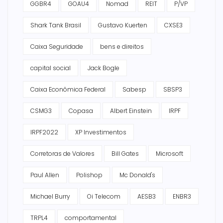
GGBR4
GOAU4
Nomad
REIT
P/VP
Shark Tank Brasil
Gustavo Kuerten
CXSE3
Caixa Seguridade
bens e direitos
capital social
Jack Bogle
Caixa Econômica Federal
Sabesp
SBSP3
CSMG3
Copasa
Albert Einstein
IRPF
IRPF2022
XP Investimentos
Corretoras de Valores
Bill Gates
Microsoft
Paul Allen
Polishop
Mc Donald's
Michael Burry
Oi Telecom
AESB3
ENBR3
TRPL4
comportamental