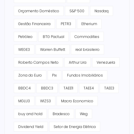
Orçamento Doméstico
S&P 500
Nasdaq
Gestão Financeira
PETR3
Etherium
Petróleo
BTG Pactual
Commodities
WEGE3
Warren Buffett
real brasileiro
Roberto Campos Neto
Arthur Lira
Venezuela
Zona do Euro
Pix
Fundos Imobiliários
BBDC4
BBDC3
TAEE11
TAEE4
TAEE3
MGLU3
WIZS3
Macro Economico
buy and hold
Bradesco
Weg
Dividend Yield
Setor de Energia Elétrica