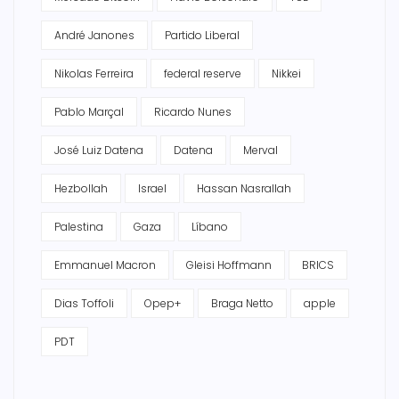
André Janones
Partido Liberal
Nikolas Ferreira
federal reserve
Nikkei
Pablo Marçal
Ricardo Nunes
José Luiz Datena
Datena
Merval
Hezbollah
Israel
Hassan Nasrallah
Palestina
Gaza
Líbano
Emmanuel Macron
Gleisi Hoffmann
BRICS
Dias Toffoli
Opep+
Braga Netto
apple
PDT