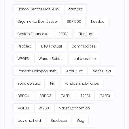
Banco Central Brasileiro
câmbio
Orçamento Doméstico
S&P 500
Nasdaq
Gestão Financeira
PETR3
Etherium
Petróleo
BTG Pactual
Commodities
WEGE3
Warren Buffett
real brasileiro
Roberto Campos Neto
Arthur Lira
Venezuela
Zona do Euro
Pix
Fundos Imobiliários
BBDC4
BBDC3
TAEE11
TAEE4
TAEE3
MGLU3
WIZS3
Macro Economico
buy and hold
Bradesco
Weg