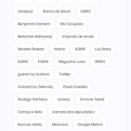
Sanepar
Banco do Brasil
OIBR3
Benjamin Graham
Wiz Soluções
Berkshire Hathaway
imposto de renda
Receita Federal
Klabin
KLBN11
Luiz Barsi
KLBN3
KLBN4
Magazine Luiza
IRBR3
guerra na Ucrânia
Twitter
Volodymyr Zelensky
Paulo Guedes
Rodrigo Pacheco
solana
Simone Tebet
Campos Neto
camara dos deputados
tesouro direto
Mercosul
Giorgia Meloni