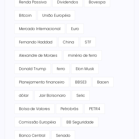
Renda Passiva
Dividendos
Bovespa
Bitcoin
União Européia
Mercado Internacional
Euro
Fernando Haddad
China
STF
Alexandre de Moraes
minério de ferro
Donald Trump
ferro
Elon Musk
Planejamento financeiro
BBSE3
Bacen
dólar
Jair Bolsonaro
Selic
Bolsa de Valores
Petrobrás
PETR4
Comissão Européia
BB Seguridade
Banco Central
Senado