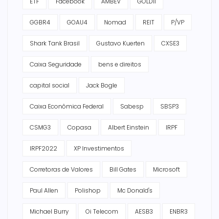
ETF
Facebook
AMBEV
GOLD11
GGBR4
GOAU4
Nomad
REIT
P/VP
Shark Tank Brasil
Gustavo Kuerten
CXSE3
Caixa Seguridade
bens e direitos
capital social
Jack Bogle
Caixa Econômica Federal
Sabesp
SBSP3
CSMG3
Copasa
Albert Einstein
IRPF
IRPF2022
XP Investimentos
Corretoras de Valores
Bill Gates
Microsoft
Paul Allen
Polishop
Mc Donald's
Michael Burry
Oi Telecom
AESB3
ENBR3