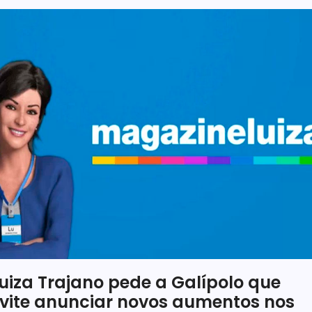
uiza Trajano pede a Galípolo que
vite anunciar novos aumentos nos