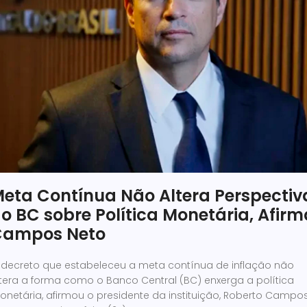
eta Contínua Não Altera Perspectiv
o BC sobre Política Monetária, Afirm
Campos Neto
 decreto que estabeleceu a meta contínua de inflação não
ltera a forma como o Banco Central (BC) enxerga a política
onetária, afirmou o presidente da instituição, Roberto Campo