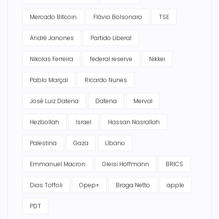
Mercado Bitcoin
Flávio Bolsonaro
TSE
André Janones
Partido Liberal
Nikolas Ferreira
federal reserve
Nikkei
Pablo Marçal
Ricardo Nunes
José Luiz Datena
Datena
Merval
Hezbollah
Israel
Hassan Nasrallah
Palestina
Gaza
Líbano
Emmanuel Macron
Gleisi Hoffmann
BRICS
Dias Toffoli
Opep+
Braga Netto
apple
PDT