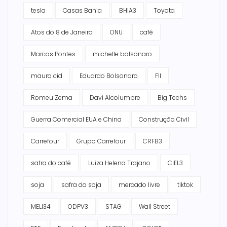
tesla
Casas Bahia
BHIA3
Toyota
Atos do 8 de Janeiro
ONU
café
Marcos Pontes
michelle bolsonaro
mauro cid
Eduardo Bolsonaro
FII
Romeu Zema
Davi Alcolumbre
Big Techs
Guerra Comercial EUA e China
Construção Civil
Carrefour
Grupo Carrefour
CRFB3
safra do café
Luiza Helena Trajano
CIEL3
soja
safra da soja
mercado livre
tiktok
MELI34
ODPV3
STAG
Wall Street