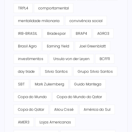
TRPL4
comportamental
mentalidade milionaria
convivência social
IRB-BRASIL
Bradespar
BRAP4
AGRO3
Brasil Agro
Earning Yield
Joel Greenblatt
investimentos
Ursula von der Leyen
BCFF11
day trade
Silvio Santos
Grupo Silvio Santos
SBT
Mark Zukemberg
Guido Mantega
Copa do Mundo
Copa do Mundo do Qatar
Copa do Qatar
Aliou Cissé
América do Sul
AMER3
Lojas Americanas