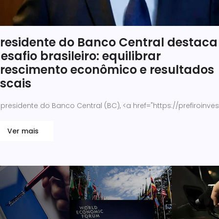
residente do Banco Central destaca
esafio brasileiro: equilibrar
rescimento econômico e resultados
iscais
presidente do Banco Central (BC), <a href="https://prefiroinvest
Ver mais