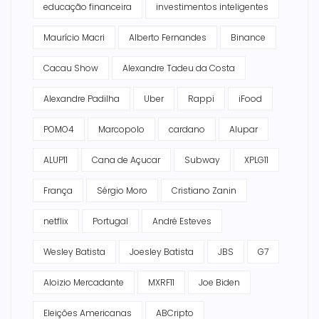
educação financeira
investimentos inteligentes
Maurício Macri
Alberto Fernandes
Binance
Cacau Show
Alexandre Tadeu da Costa
Alexandre Padilha
Uber
Rappi
iFood
POMO4
Marcopolo
cardano
Alupar
ALUP11
Cana de Açucar
Subway
XPLG11
França
Sérgio Moro
Cristiano Zanin
netflix
Portugal
André Esteves
Wesley Batista
Joesley Batista
JBS
G7
Aloizio Mercadante
MXRF11
Joe Biden
Eleições Americanas
ABCripto