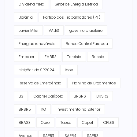
Dividend Yield
Setor de Energia Elétrica
Ucrânia
Partido dos Trabalhadores (PT)
Javier Milei
VALE3
governo brasileiro
Energias renováveis
Banco Central Europeu
Embraer
EMBR3
Tarcísio
Russia
eleições de SP2024
ibov
Reserva de Emergência
Planilha de Orçamentos
B3
Gabriel Galípolo
BRSR6
BRSR3
BRSR5
KO
Investimento no Exterior
BBAS3
Ouro
Taesa
Copel
CPLE6
Avenue
SAPR11
SAPR4
SAPR3