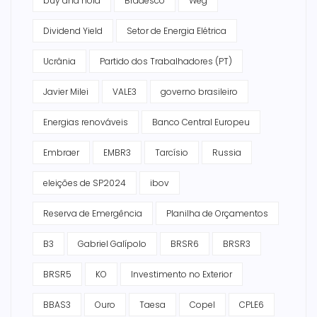
buy and hold
Bradesco
Weg
Dividend Yield
Setor de Energia Elétrica
Ucrânia
Partido dos Trabalhadores (PT)
Javier Milei
VALE3
governo brasileiro
Energias renováveis
Banco Central Europeu
Embraer
EMBR3
Tarcísio
Russia
eleições de SP2024
ibov
Reserva de Emergência
Planilha de Orçamentos
B3
Gabriel Galípolo
BRSR6
BRSR3
BRSR5
KO
Investimento no Exterior
BBAS3
Ouro
Taesa
Copel
CPLE6