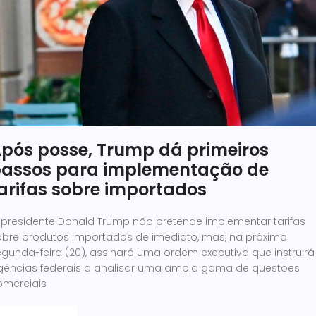
pós posse, Trump dá primeiros
assos para implementação de
arifas sobre importados
 presidente Donald Trump não pretende implementar tarifas
obre produtos importados de imediato, mas, na próxima
gunda-feira (20), assinará uma ordem executiva que instruirá
gências federais a analisar uma ampla gama de questões
omerciais