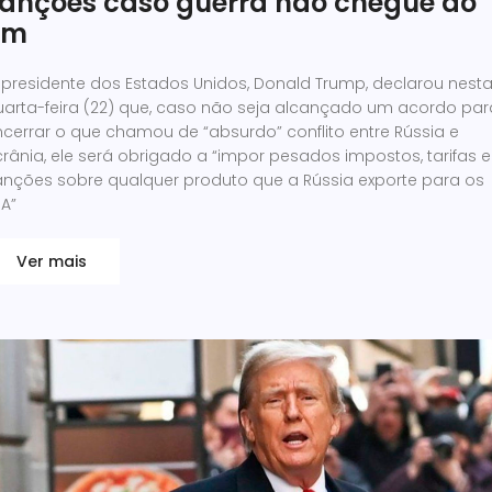
anções caso guerra não chegue ao
im
 presidente dos Estados Unidos, Donald Trump, declarou nest
uarta-feira (22) que, caso não seja alcançado um acordo par
cerrar o que chamou de “absurdo” conflito entre Rússia e
rânia, ele será obrigado a “impor pesados impostos, tarifas e
anções sobre qualquer produto que a Rússia exporte para os
A”
Ver mais