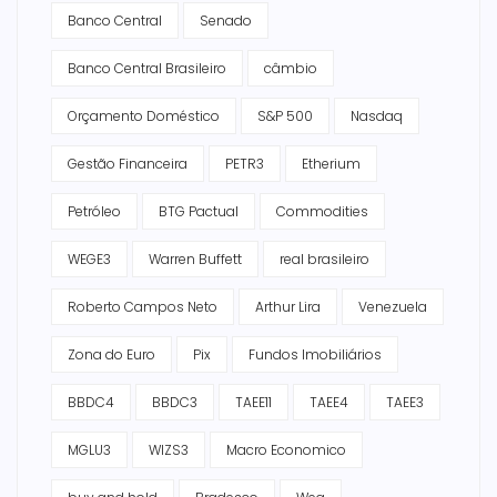
Banco Central
Senado
Banco Central Brasileiro
câmbio
Orçamento Doméstico
S&P 500
Nasdaq
Gestão Financeira
PETR3
Etherium
Petróleo
BTG Pactual
Commodities
WEGE3
Warren Buffett
real brasileiro
Roberto Campos Neto
Arthur Lira
Venezuela
Zona do Euro
Pix
Fundos Imobiliários
BBDC4
BBDC3
TAEE11
TAEE4
TAEE3
MGLU3
WIZS3
Macro Economico