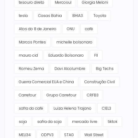
tesouro direto
Mercosul
Giorgia Meloni
tesla
Casas Bahia
BHIA3
Toyota
Atos do 8 de Janeiro
ONU
café
Marcos Pontes
michelle bolsonaro
mauro cid
Eduardo Bolsonaro
FII
Romeu Zema
Davi Alcolumbre
Big Techs
Guerra Comercial EUA e China
Construção Civil
Carrefour
Grupo Carrefour
CRFB3
safra do café
Luiza Helena Trajano
CIEL3
soja
safra da soja
mercado livre
tiktok
MELI34
ODPV3
STAG
Wall Street