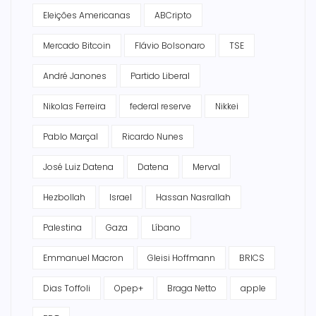
Eleições Americanas
ABCripto
Mercado Bitcoin
Flávio Bolsonaro
TSE
André Janones
Partido Liberal
Nikolas Ferreira
federal reserve
Nikkei
Pablo Marçal
Ricardo Nunes
José Luiz Datena
Datena
Merval
Hezbollah
Israel
Hassan Nasrallah
Palestina
Gaza
Líbano
Emmanuel Macron
Gleisi Hoffmann
BRICS
Dias Toffoli
Opep+
Braga Netto
apple