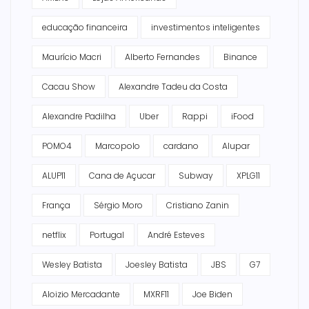
educação financeira
investimentos inteligentes
Maurício Macri
Alberto Fernandes
Binance
Cacau Show
Alexandre Tadeu da Costa
Alexandre Padilha
Uber
Rappi
iFood
POMO4
Marcopolo
cardano
Alupar
ALUP11
Cana de Açucar
Subway
XPLG11
França
Sérgio Moro
Cristiano Zanin
netflix
Portugal
André Esteves
Wesley Batista
Joesley Batista
JBS
G7
Aloizio Mercadante
MXRF11
Joe Biden