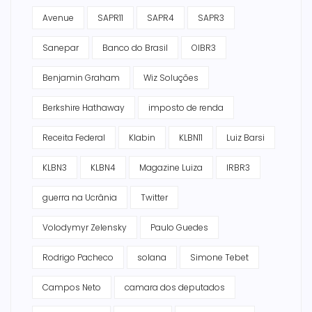
Avenue
SAPR11
SAPR4
SAPR3
Sanepar
Banco do Brasil
OIBR3
Benjamin Graham
Wiz Soluções
Berkshire Hathaway
imposto de renda
Receita Federal
Klabin
KLBN11
Luiz Barsi
KLBN3
KLBN4
Magazine Luiza
IRBR3
guerra na Ucrânia
Twitter
Volodymyr Zelensky
Paulo Guedes
Rodrigo Pacheco
solana
Simone Tebet
Campos Neto
camara dos deputados