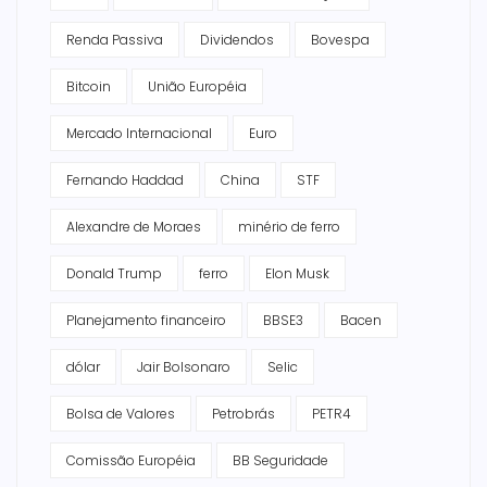
Renda Passiva
Dividendos
Bovespa
Bitcoin
União Européia
Mercado Internacional
Euro
Fernando Haddad
China
STF
Alexandre de Moraes
minério de ferro
Donald Trump
ferro
Elon Musk
Planejamento financeiro
BBSE3
Bacen
dólar
Jair Bolsonaro
Selic
Bolsa de Valores
Petrobrás
PETR4
Comissão Européia
BB Seguridade