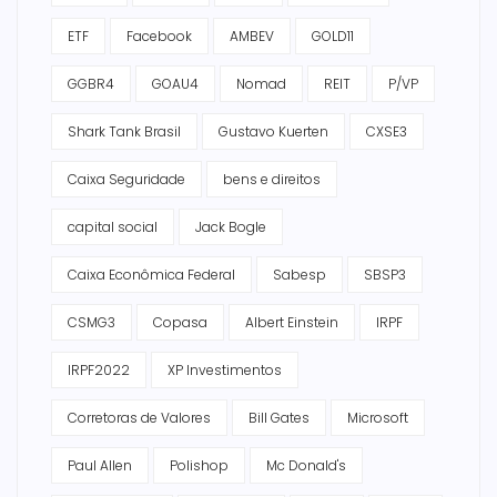
ETF
Facebook
AMBEV
GOLD11
GGBR4
GOAU4
Nomad
REIT
P/VP
Shark Tank Brasil
Gustavo Kuerten
CXSE3
Caixa Seguridade
bens e direitos
capital social
Jack Bogle
Caixa Econômica Federal
Sabesp
SBSP3
CSMG3
Copasa
Albert Einstein
IRPF
IRPF2022
XP Investimentos
Corretoras de Valores
Bill Gates
Microsoft
Paul Allen
Polishop
Mc Donald's