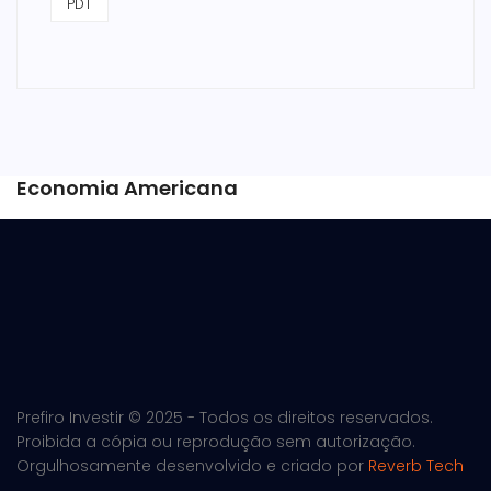
PDT
Economia Americana
Prefiro Investir © 2025 - Todos os direitos reservados.
Proibida a cópia ou reprodução sem autorização.
Orgulhosamente desenvolvido e criado por
Reverb Tech