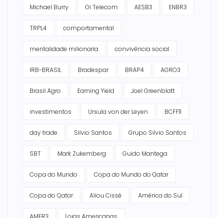
Michael Burry
Oi Telecom
AESB3
ENBR3
TRPL4
comportamental
mentalidade milionaria
convivência social
IRB-BRASIL
Bradespar
BRAP4
AGRO3
Brasil Agro
Earning Yield
Joel Greenblatt
investimentos
Ursula von der Leyen
BCFF11
day trade
Silvio Santos
Grupo Silvio Santos
SBT
Mark Zukemberg
Guido Mantega
Copa do Mundo
Copa do Mundo do Qatar
Copa do Qatar
Aliou Cissé
América do Sul
AMER3
Lojas Americanas