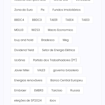
Zona do Euro
Pix
Fundos Imobiliários
BBDC4
BBDC3
TAEE11
TAEE4
TAEE3
MGLU3
WIZS3
Macro Economico
buy and hold
Bradesco
Weg
Dividend Yield
Setor de Energia Elétrica
Ucrânia
Partido dos Trabalhadores (PT)
Javier Milei
VALE3
governo brasileiro
Energias renováveis
Banco Central Europeu
Embraer
EMBR3
Tarcísio
Russia
eleições de SP2024
ibov