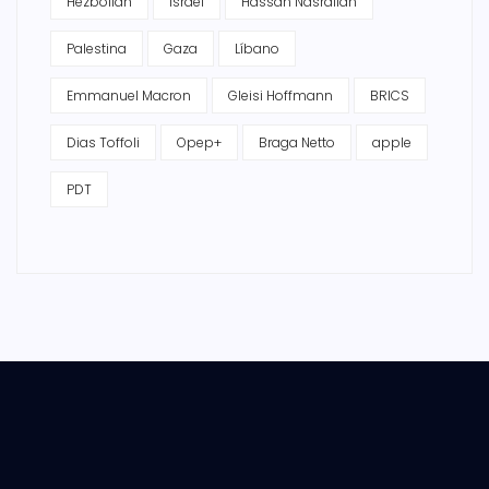
Hezbollah
Israel
Hassan Nasrallah
Palestina
Gaza
Líbano
Emmanuel Macron
Gleisi Hoffmann
BRICS
Dias Toffoli
Opep+
Braga Netto
apple
PDT