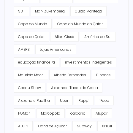
SBT
Mark Zukemberg
Guido Mantega
Copa do Mundo
Copa do Mundo do Qatar
Copa do Qatar
Aliou Cissé
América do Sul
AMER3
Lojas Americanas
educação financeira
investimentos inteligentes
Maurício Macri
Alberto Fernandes
Binance
Cacau Show
Alexandre Tadeu da Costa
Alexandre Padilha
Uber
Rappi
iFood
POMO4
Marcopolo
cardano
Alupar
ALUP11
Cana de Açucar
Subway
XPLG11