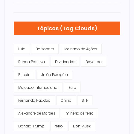
Tópicos (Tag Clouds)
Lula
Bolsonaro
Mercado de Ações
Renda Passiva
Dividendos
Bovespa
Bitcoin
União Européia
Mercado Internacional
Euro
Fernando Haddad
China
STF
Alexandre de Moraes
minério de ferro
Donald Trump
ferro
Elon Musk