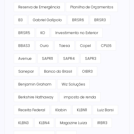
Reserva de Emergência
Planilha de Orçamentos
B3
Gabriel Galípolo
BRSR6
BRSR3
BRSR5
KO
Investimento no Exterior
BBAS3
Ouro
Taesa
Copel
CPLE6
Avenue
SAPR11
SAPR4
SAPR3
Sanepar
Banco do Brasil
OIBR3
Benjamin Graham
Wiz Soluções
Berkshire Hathaway
imposto de renda
Receita Federal
Klabin
KLBN11
Luiz Barsi
KLBN3
KLBN4
Magazine Luiza
IRBR3