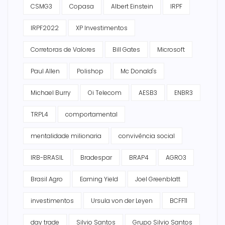
CSMG3
Copasa
Albert Einstein
IRPF
IRPF2022
XP Investimentos
Corretoras de Valores
Bill Gates
Microsoft
Paul Allen
Polishop
Mc Donald's
Michael Burry
Oi Telecom
AESB3
ENBR3
TRPL4
comportamental
mentalidade milionaria
convivência social
IRB-BRASIL
Bradespar
BRAP4
AGRO3
Brasil Agro
Earning Yield
Joel Greenblatt
investimentos
Ursula von der Leyen
BCFF11
day trade
Silvio Santos
Grupo Silvio Santos