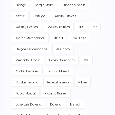
França
Sérgio Moro
Cristiano Zanin
netflix
Portugal
André Esteves
Wesley Batista
Joesley Batista
JBS
G7
Aloizio Mercadante
MXRF11
Joe Biden
Eleições Americanas
ABCripto
Mercado Bitcoin
Flávio Bolsonaro
TSE
André Janones
Partido Liberal
Nikolas Ferreira
federal reserve
Nikkei
Pablo Marçal
Ricardo Nunes
José Luiz Datena
Datena
Merval