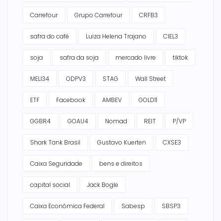
Carrefour
Grupo Carrefour
CRFB3
safra do café
Luiza Helena Trajano
CIEL3
soja
safra da soja
mercado livre
tiktok
MELI34
ODPV3
STAG
Wall Street
ETF
Facebook
AMBEV
GOLD11
GGBR4
GOAU4
Nomad
REIT
P/VP
Shark Tank Brasil
Gustavo Kuerten
CXSE3
Caixa Seguridade
bens e direitos
capital social
Jack Bogle
Caixa Econômica Federal
Sabesp
SBSP3