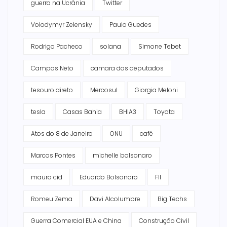
guerra na Ucrânia
Twitter
Volodymyr Zelensky
Paulo Guedes
Rodrigo Pacheco
solana
Simone Tebet
Campos Neto
camara dos deputados
tesouro direto
Mercosul
Giorgia Meloni
tesla
Casas Bahia
BHIA3
Toyota
Atos do 8 de Janeiro
ONU
café
Marcos Pontes
michelle bolsonaro
mauro cid
Eduardo Bolsonaro
FII
Romeu Zema
Davi Alcolumbre
Big Techs
Guerra Comercial EUA e China
Construção Civil