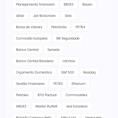
Planejamento financeiro
BBSE3
Bacen
dólar
Jair Bolsonaro
Selic
Bolsa de Valores
Petrobrás
PETR4
Comissão Européia
BB Seguridade
Banco Central
Senado
Banco Central Brasileiro
câmbio
Orçamento Doméstico
S&P 500
Nasdaq
Gestão Financeira
PETR3
Etherium
Petróleo
BTG Pactual
Commodities
WEGE3
Warren Buffett
real brasileiro
Roberto Campos Neto
Arthur Lira
Venezuela