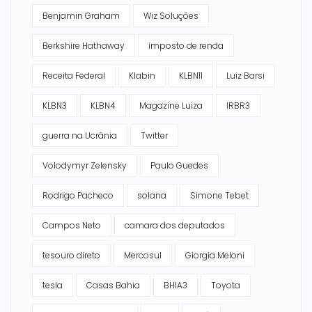
Benjamin Graham
Wiz Soluções
Berkshire Hathaway
imposto de renda
Receita Federal
Klabin
KLBN11
Luiz Barsi
KLBN3
KLBN4
Magazine Luiza
IRBR3
guerra na Ucrânia
Twitter
Volodymyr Zelensky
Paulo Guedes
Rodrigo Pacheco
solana
Simone Tebet
Campos Neto
camara dos deputados
tesouro direto
Mercosul
Giorgia Meloni
tesla
Casas Bahia
BHIA3
Toyota