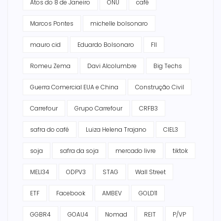
Atos do 8 de Janeiro
ONU
café
Marcos Pontes
michelle bolsonaro
mauro cid
Eduardo Bolsonaro
FII
Romeu Zema
Davi Alcolumbre
Big Techs
Guerra Comercial EUA e China
Construção Civil
Carrefour
Grupo Carrefour
CRFB3
safra do café
Luiza Helena Trajano
CIEL3
soja
safra da soja
mercado livre
tiktok
MELI34
ODPV3
STAG
Wall Street
ETF
Facebook
AMBEV
GOLD11
GGBR4
GOAU4
Nomad
REIT
P/VP