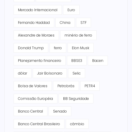
Mercado Internacional
Euro
Fernando Haddad
China
STF
Alexandre de Moraes
minério de ferro
Donald Trump
ferro
Elon Musk
Planejamento financeiro
BBSE3
Bacen
dólar
Jair Bolsonaro
Selic
Bolsa de Valores
Petrobrás
PETR4
Comissão Européia
BB Seguridade
Banco Central
Senado
Banco Central Brasileiro
câmbio