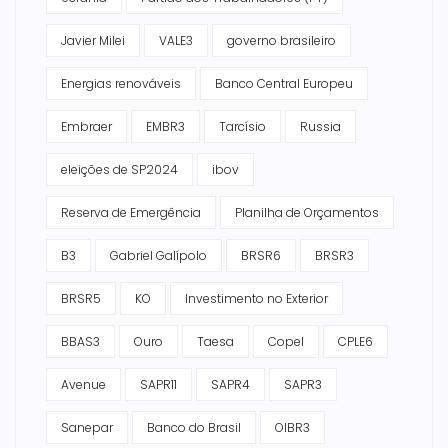
Javier Milei
VALE3
governo brasileiro
Energias renováveis
Banco Central Europeu
Embraer
EMBR3
Tarcísio
Russia
eleições de SP2024
ibov
Reserva de Emergência
Planilha de Orçamentos
B3
Gabriel Galípolo
BRSR6
BRSR3
BRSR5
KO
Investimento no Exterior
BBAS3
Ouro
Taesa
Copel
CPLE6
Avenue
SAPR11
SAPR4
SAPR3
Sanepar
Banco do Brasil
OIBR3