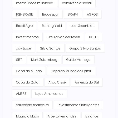
mentalidade milionaria
convivência social
IRB-BRASIL
Bradespar
BRAP4
AGRO3
Brasil Agro
Earning Yield
Joel Greenblatt
investimentos
Ursula von der Leyen
BCFF11
day trade
Silvio Santos
Grupo Silvio Santos
SBT
Mark Zukemberg
Guido Mantega
Copa do Mundo
Copa do Mundo do Qatar
Copa do Qatar
Aliou Cissé
América do Sul
AMER3
Lojas Americanas
educação financeira
investimentos inteligentes
Maurício Macri
Alberto Fernandes
Binance