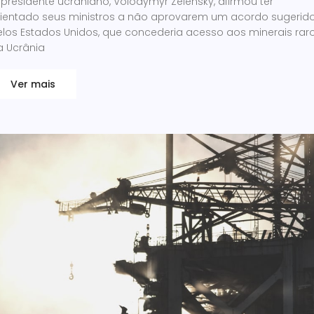
presidente ucraniano, Volodymyr Zelensky, afirmou ter
rientado seus ministros a não aprovarem um acordo sugerid
elos Estados Unidos, que concederia acesso aos minerais rar
a Ucrânia
Ver mais