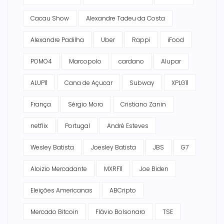
Cacau Show
Alexandre Tadeu da Costa
Alexandre Padilha
Uber
Rappi
iFood
POMO4
Marcopolo
cardano
Alupar
ALUP11
Cana de Açucar
Subway
XPLG11
França
Sérgio Moro
Cristiano Zanin
netflix
Portugal
André Esteves
Wesley Batista
Joesley Batista
JBS
G7
Aloizio Mercadante
MXRF11
Joe Biden
Eleições Americanas
ABCripto
Mercado Bitcoin
Flávio Bolsonaro
TSE