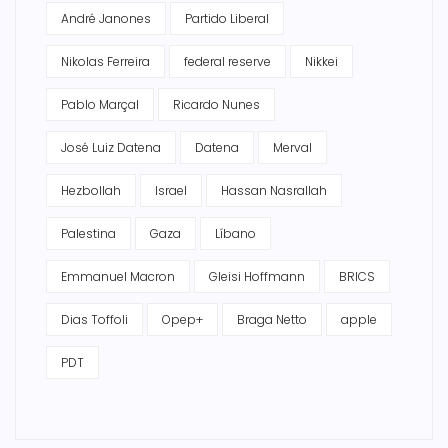
André Janones
Partido Liberal
Nikolas Ferreira
federal reserve
Nikkei
Pablo Marçal
Ricardo Nunes
José Luiz Datena
Datena
Merval
Hezbollah
Israel
Hassan Nasrallah
Palestina
Gaza
Líbano
Emmanuel Macron
Gleisi Hoffmann
BRICS
Dias Toffoli
Opep+
Braga Netto
apple
PDT