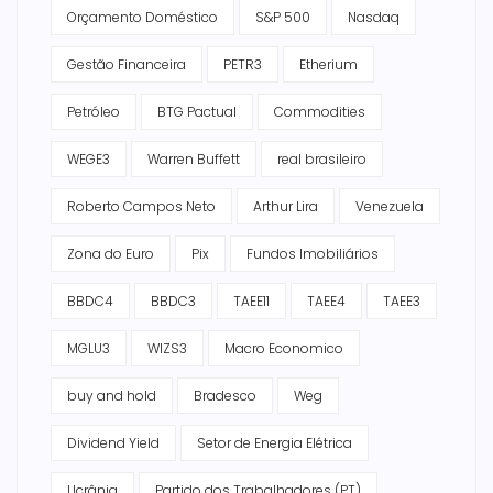
Orçamento Doméstico
S&P 500
Nasdaq
Gestão Financeira
PETR3
Etherium
Petróleo
BTG Pactual
Commodities
WEGE3
Warren Buffett
real brasileiro
Roberto Campos Neto
Arthur Lira
Venezuela
Zona do Euro
Pix
Fundos Imobiliários
BBDC4
BBDC3
TAEE11
TAEE4
TAEE3
MGLU3
WIZS3
Macro Economico
buy and hold
Bradesco
Weg
Dividend Yield
Setor de Energia Elétrica
Ucrânia
Partido dos Trabalhadores (PT)