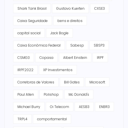
Shark Tank Brasil
Gustavo Kuerten
CXSE3
Caixa Seguridade
bens e direitos
capital social
Jack Bogle
Caixa Econômica Federal
Sabesp
SBSP3
CSMG3
Copasa
Albert Einstein
IRPF
IRPF2022
XP Investimentos
Corretoras de Valores
Bill Gates
Microsoft
Paul Allen
Polishop
Mc Donald's
Michael Burry
Oi Telecom
AESB3
ENBR3
TRPL4
comportamental