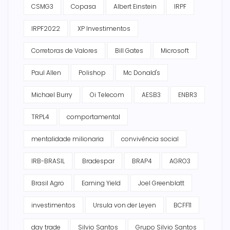
CSMG3
Copasa
Albert Einstein
IRPF
IRPF2022
XP Investimentos
Corretoras de Valores
Bill Gates
Microsoft
Paul Allen
Polishop
Mc Donald's
Michael Burry
Oi Telecom
AESB3
ENBR3
TRPL4
comportamental
mentalidade milionaria
convivência social
IRB-BRASIL
Bradespar
BRAP4
AGRO3
Brasil Agro
Earning Yield
Joel Greenblatt
investimentos
Ursula von der Leyen
BCFF11
day trade
Silvio Santos
Grupo Silvio Santos