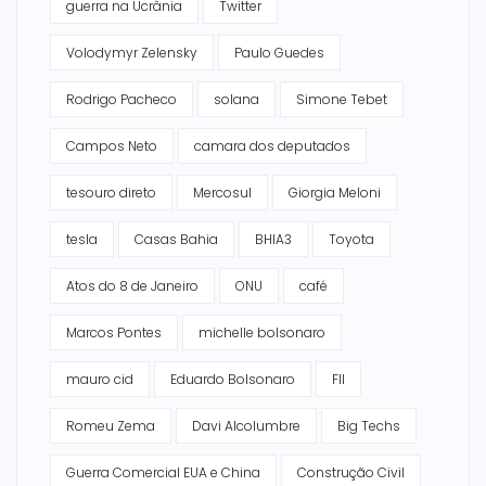
guerra na Ucrânia
Twitter
Volodymyr Zelensky
Paulo Guedes
Rodrigo Pacheco
solana
Simone Tebet
Campos Neto
camara dos deputados
tesouro direto
Mercosul
Giorgia Meloni
tesla
Casas Bahia
BHIA3
Toyota
Atos do 8 de Janeiro
ONU
café
Marcos Pontes
michelle bolsonaro
mauro cid
Eduardo Bolsonaro
FII
Romeu Zema
Davi Alcolumbre
Big Techs
Guerra Comercial EUA e China
Construção Civil