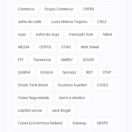
Carrefour
Grupo Carrefour
CRFB3
safra do café
Luiza Helena Trajano
CIEL3
soja
safra da soja
mercado livre
tiktok
MELI34
ODPV3
STAG
Wall Street
ETF
Facebook
AMBEV
GOLD11
GGBR4
GOAU4
Nomad
REIT
P/VP
Shark Tank Brasil
Gustavo Kuerten
CXSE3
Caixa Seguridade
bens e direitos
capital social
Jack Bogle
Caixa Econômica Federal
Sabesp
SBSP3