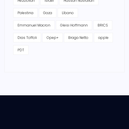
Hezbollah
Israel
Hassan Nasrallah
Palestina
Gaza
Líbano
Emmanuel Macron
Gleisi Hoffmann
BRICS
Dias Toffoli
Opep+
Braga Netto
apple
PDT