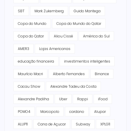
SBT
Mark Zukemberg
Guido Mantega
Copa do Mundo
Copa do Mundo do Qatar
Copa do Qatar
Aliou Cissé
América do Sul
AMER3
Lojas Americanas
educação financeira
investimentos inteligentes
Maurício Macri
Alberto Fernandes
Binance
Cacau Show
Alexandre Tadeu da Costa
Alexandre Padilha
Uber
Rappi
iFood
POMO4
Marcopolo
cardano
Alupar
ALUP11
Cana de Açucar
Subway
XPLG11