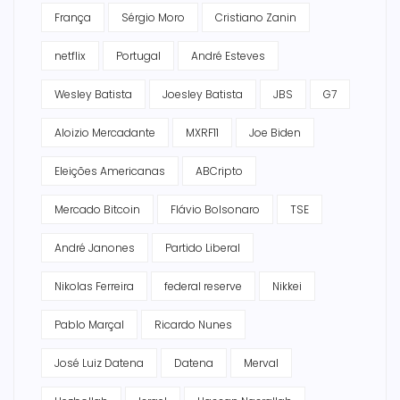
França
Sérgio Moro
Cristiano Zanin
netflix
Portugal
André Esteves
Wesley Batista
Joesley Batista
JBS
G7
Aloizio Mercadante
MXRF11
Joe Biden
Eleições Americanas
ABCripto
Mercado Bitcoin
Flávio Bolsonaro
TSE
André Janones
Partido Liberal
Nikolas Ferreira
federal reserve
Nikkei
Pablo Marçal
Ricardo Nunes
José Luiz Datena
Datena
Merval