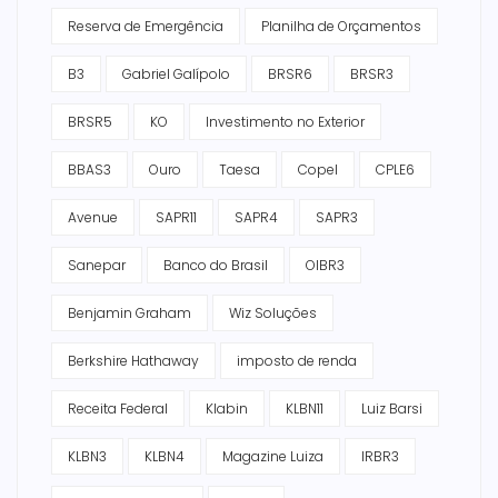
Reserva de Emergência
Planilha de Orçamentos
B3
Gabriel Galípolo
BRSR6
BRSR3
BRSR5
KO
Investimento no Exterior
BBAS3
Ouro
Taesa
Copel
CPLE6
Avenue
SAPR11
SAPR4
SAPR3
Sanepar
Banco do Brasil
OIBR3
Benjamin Graham
Wiz Soluções
Berkshire Hathaway
imposto de renda
Receita Federal
Klabin
KLBN11
Luiz Barsi
KLBN3
KLBN4
Magazine Luiza
IRBR3