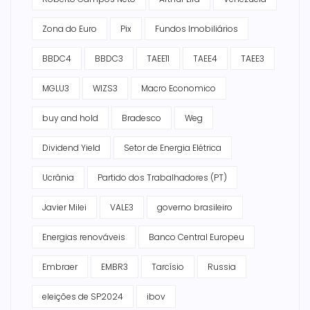
Zona do Euro
Pix
Fundos Imobiliários
BBDC4
BBDC3
TAEE11
TAEE4
TAEE3
MGLU3
WIZS3
Macro Economico
buy and hold
Bradesco
Weg
Dividend Yield
Setor de Energia Elétrica
Ucrânia
Partido dos Trabalhadores (PT)
Javier Milei
VALE3
governo brasileiro
Energias renováveis
Banco Central Europeu
Embraer
EMBR3
Tarcísio
Russia
eleições de SP2024
ibov