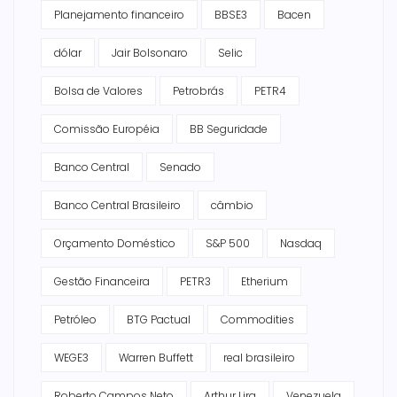
Planejamento financeiro
BBSE3
Bacen
dólar
Jair Bolsonaro
Selic
Bolsa de Valores
Petrobrás
PETR4
Comissão Européia
BB Seguridade
Banco Central
Senado
Banco Central Brasileiro
câmbio
Orçamento Doméstico
S&P 500
Nasdaq
Gestão Financeira
PETR3
Etherium
Petróleo
BTG Pactual
Commodities
WEGE3
Warren Buffett
real brasileiro
Roberto Campos Neto
Arthur Lira
Venezuela