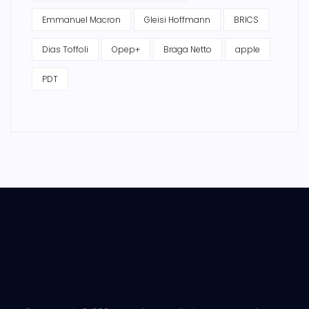
Emmanuel Macron
Gleisi Hoffmann
BRICS
Dias Toffoli
Opep+
Braga Netto
apple
PDT