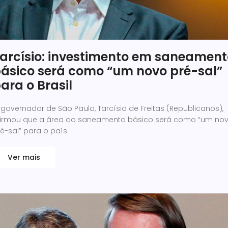
arcísio: investimento em saneament
ásico será como “um novo pré-sal”
ara o Brasil
governador de São Paulo, Tarcísio de Freitas (Republicanos),
firmou que a área do saneamento básico será como “um no
é-sal” para o país
Ver mais