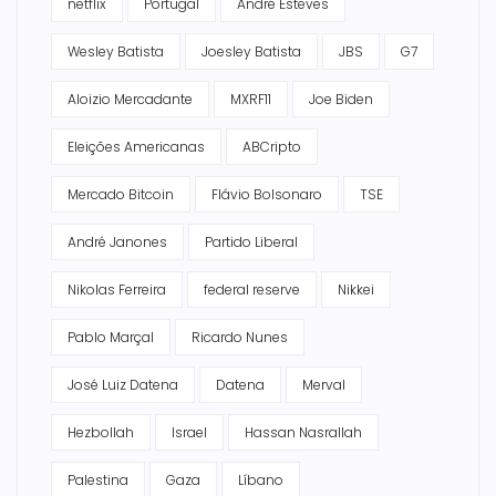
netflix
Portugal
André Esteves
Wesley Batista
Joesley Batista
JBS
G7
Aloizio Mercadante
MXRF11
Joe Biden
Eleições Americanas
ABCripto
Mercado Bitcoin
Flávio Bolsonaro
TSE
André Janones
Partido Liberal
Nikolas Ferreira
federal reserve
Nikkei
Pablo Marçal
Ricardo Nunes
José Luiz Datena
Datena
Merval
Hezbollah
Israel
Hassan Nasrallah
Palestina
Gaza
Líbano