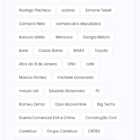
Rodrigo Pacheco
solana
Simone Tebet
Campos Neto
camara dos deputados
tesouro direto
Mercosul
Giorgia Meloni
tesla
Casas Bahia
BHIA3
Toyota
Atos do 8 de Janeiro
ONU
café
Marcos Pontes
michelle bolsonaro
mauro cid
Eduardo Bolsonaro
FII
Romeu Zema
Davi Alcolumbre
Big Techs
Guerra Comercial EUA e China
Construção Civil
Carrefour
Grupo Carrefour
CRFB3