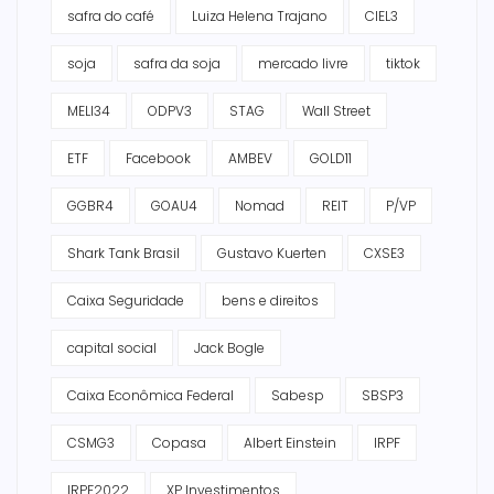
safra do café
Luiza Helena Trajano
CIEL3
soja
safra da soja
mercado livre
tiktok
MELI34
ODPV3
STAG
Wall Street
ETF
Facebook
AMBEV
GOLD11
GGBR4
GOAU4
Nomad
REIT
P/VP
Shark Tank Brasil
Gustavo Kuerten
CXSE3
Caixa Seguridade
bens e direitos
capital social
Jack Bogle
Caixa Econômica Federal
Sabesp
SBSP3
CSMG3
Copasa
Albert Einstein
IRPF
IRPF2022
XP Investimentos