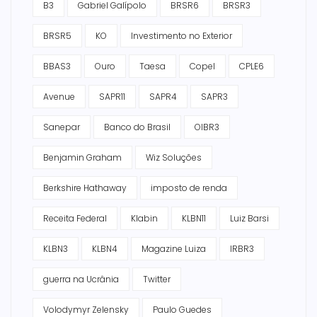
B3
Gabriel Galípolo
BRSR6
BRSR3
BRSR5
KO
Investimento no Exterior
BBAS3
Ouro
Taesa
Copel
CPLE6
Avenue
SAPR11
SAPR4
SAPR3
Sanepar
Banco do Brasil
OIBR3
Benjamin Graham
Wiz Soluções
Berkshire Hathaway
imposto de renda
Receita Federal
Klabin
KLBN11
Luiz Barsi
KLBN3
KLBN4
Magazine Luiza
IRBR3
guerra na Ucrânia
Twitter
Volodymyr Zelensky
Paulo Guedes