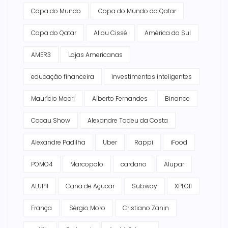
Copa do Mundo
Copa do Mundo do Qatar
Copa do Qatar
Aliou Cissé
América do Sul
AMER3
Lojas Americanas
educação financeira
investimentos inteligentes
Maurício Macri
Alberto Fernandes
Binance
Cacau Show
Alexandre Tadeu da Costa
Alexandre Padilha
Uber
Rappi
iFood
POMO4
Marcopolo
cardano
Alupar
ALUP11
Cana de Açucar
Subway
XPLG11
França
Sérgio Moro
Cristiano Zanin