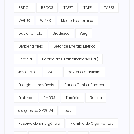
BBDC4
BBDC3
TAEE11
TAEE4
TAEE3
MGLU3
WIZS3
Macro Economico
buy and hold
Bradesco
Weg
Dividend Yield
Setor de Energia Elétrica
Ucrânia
Partido dos Trabalhadores (PT)
Javier Milei
VALE3
governo brasileiro
Energias renováveis
Banco Central Europeu
Embraer
EMBR3
Tarcísio
Russia
eleições de SP2024
ibov
Reserva de Emergência
Planilha de Orçamentos