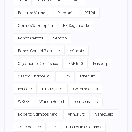
dólar
Jair Bolsonaro
Selic
Bolsa de Valores
Petrobrás
PETR4
Comissão Européia
BB Seguridade
Banco Central
Senado
Banco Central Brasileiro
câmbio
Orçamento Doméstico
S&P 500
Nasdaq
Gestão Financeira
PETR3
Etherium
Petróleo
BTG Pactual
Commodities
WEGE3
Warren Buffett
real brasileiro
Roberto Campos Neto
Arthur Lira
Venezuela
Zona do Euro
Pix
Fundos Imobiliários