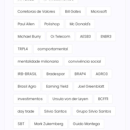
Corretoras de Valores
Bill Gates
Microsoft
Paul Allen
Polishop
Mc Donald's
Michael Burry
Oi Telecom
AESB3
ENBR3
TRPL4
comportamental
mentalidade milionaria
convivência social
IRB-BRASIL
Bradespar
BRAP4
AGRO3
Brasil Agro
Earning Yield
Joel Greenblatt
investimentos
Ursula von der Leyen
BCFF11
day trade
Silvio Santos
Grupo Silvio Santos
SBT
Mark Zukemberg
Guido Mantega