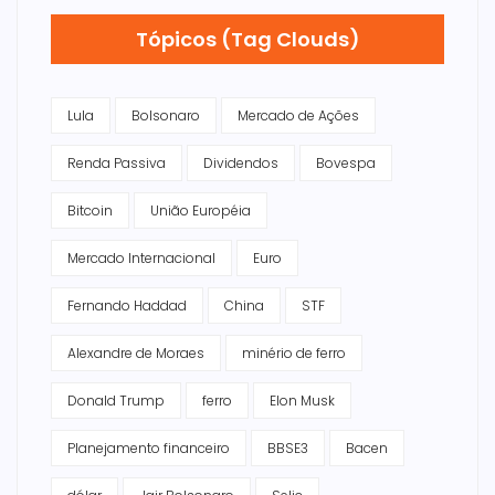
Tópicos (Tag Clouds)
Lula
Bolsonaro
Mercado de Ações
Renda Passiva
Dividendos
Bovespa
Bitcoin
União Européia
Mercado Internacional
Euro
Fernando Haddad
China
STF
Alexandre de Moraes
minério de ferro
Donald Trump
ferro
Elon Musk
Planejamento financeiro
BBSE3
Bacen